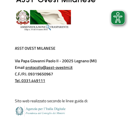
ASST OVEST MILANESE
Via Papa Giovanni Paolo II - 20025 Legnano (MI)
Email
protocollo@asst-ovestmi.it
C.F./P.I. 09319650967
Tel. 0331.449111
Sito web realizzato secondo le linee guida di: