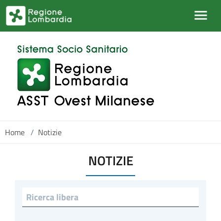
Salta al contenuto principale
Home
/
Notizie
NOTIZIE
Ricerca libera