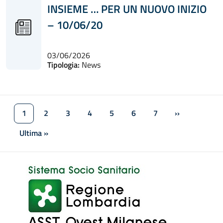
INSIEME … PER UN NUOVO INIZIO
– 10/06/20
03/06/2026
Tipologia:
News
Paginazione
1
2
3
4
5
6
7
››
Pagina attuale
Pagina
Pagina
Pagina
Pagina
Pagina
Pagina
Pagina succe
Ultima »
Ultima pagina