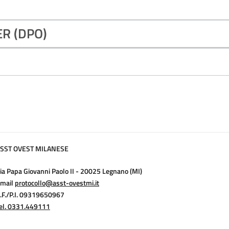
R (DPO)
SST OVEST MILANESE
ia Papa Giovanni Paolo II - 20025 Legnano (MI)
mail
protocollo@asst-ovestmi.it
.F./P.I. 09319650967
el. 0331.449111