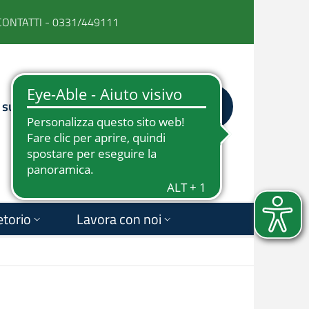
CONTATTI - 0331/449111
 su
FACEBOOK
INSTAGRAM
YOUTUBE
LINKEDIN
Cerca
News e Comunicati
Sostienici
etorio
Lavora con noi