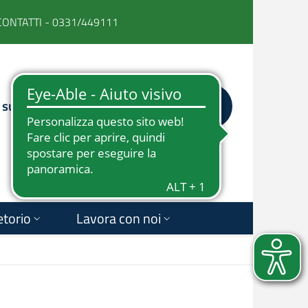
CONTATTI - 0331/449111
 su
FACEBOOK
INSTAGRAM
YOUTUBE
LINKEDIN
Cerca
News e Comunicati
Sostienici
etorio
Lavora con noi