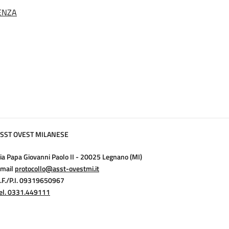
ENZA
SST OVEST MILANESE
ia Papa Giovanni Paolo II - 20025 Legnano (MI)
mail
protocollo@asst-ovestmi.it
.F./P.I. 09319650967
el. 0331.449111