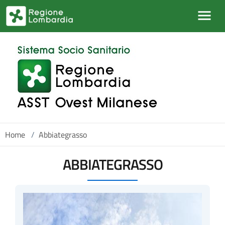
Salta al contenuto principale
Home
/
Abbiategrasso
ABBIATEGRASSO